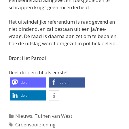
gemeenteraad aangewezen zoekgebieden te
schrappen krijgt geen meerderheid.
Het uiteindelijke referendum is raadgevend en
niet bindend, en zal bestaan uit een ja/nee-
vraag. De raad is daarna aan zet om te bepalen
hoe de uitslag wordt omgezet in politiek beleid.
Bron: Het Parool
Deel dit bericht als eerste!
delen
delen
delen
Categorieën
Nieuws
,
Tuinen van West
Tags
Groenvoorziening