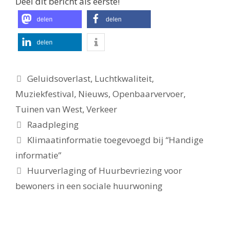
Deel dit bericht als eerste!
delen
delen
delen
Categorieën
Geluidsoverlast
,
Luchtkwaliteit
,
Muziekfestival
,
Nieuws
,
Openbaarvervoer
,
Tuinen van West
,
Verkeer
Tags
Raadpleging
Klimaatinformatie toegevoegd bij “Handige
informatie”
Huurverlaging of Huurbevriezing voor
bewoners in een sociale huurwoning