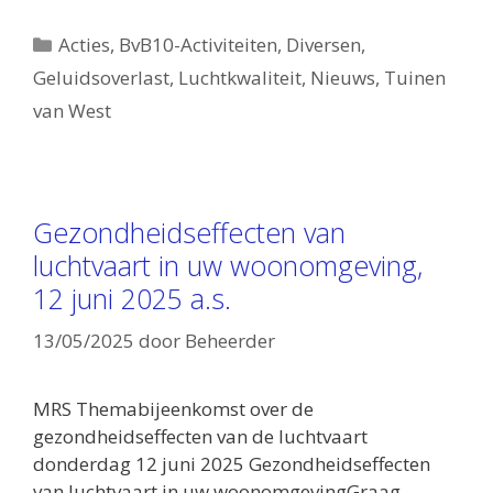
Categorieën
Acties
,
BvB10-Activiteiten
,
Diversen
,
Geluidsoverlast
,
Luchtkwaliteit
,
Nieuws
,
Tuinen
van West
Gezondheidseffecten van
luchtvaart in uw woonomgeving,
12 juni 2025 a.s.
13/05/2025
door
Beheerder
MRS Themabijeenkomst over de
gezondheidseffecten van de luchtvaart
donderdag 12 juni 2025 Gezondheidseffecten
van luchtvaart in uw woonomgevingGraag