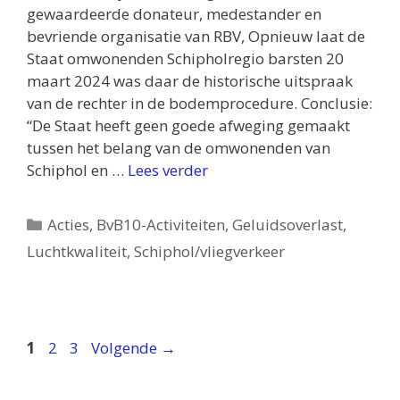
gewaardeerde donateur, medestander en
bevriende organisatie van RBV, Opnieuw laat de
Staat omwonenden Schipholregio barsten 20
maart 2024 was daar de historische uitspraak
van de rechter in de bodemprocedure. Conclusie:
“De Staat heeft geen goede afweging gemaakt
tussen het belang van de omwonenden van
Schiphol en …
Lees verder
Categorieën
Acties
,
BvB10-Activiteiten
,
Geluidsoverlast
,
Luchtkwaliteit
,
Schiphol/vliegverkeer
Pagina
Pagina
Pagina
1
2
3
Volgende
→