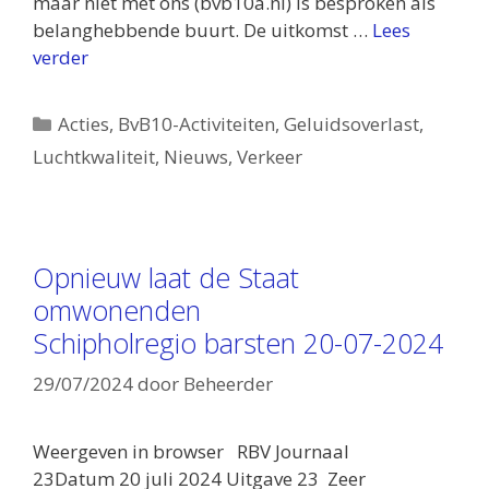
maar niet met ons (bvb10a.nl) is besproken als
belanghebbende buurt. De uitkomst …
Lees
verder
Categorieën
Acties
,
BvB10-Activiteiten
,
Geluidsoverlast
,
Luchtkwaliteit
,
Nieuws
,
Verkeer
Opnieuw laat de Staat
omwonenden
Schipholregio barsten 20-07-2024
29/07/2024
door
Beheerder
Weergeven in browser RBV Journaal
23Datum 20 juli 2024 Uitgave 23 Zeer