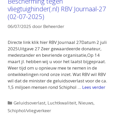
Bescherming tegen
vliegtuighinder(.nl) RBV Journaal-27
(02-07-2025)
06/07/2025
door
Beheerder
Directe link klik hier RBV Journaal 27Datum 2 juli
2025Uitgave 27 Zeer gewaardeerde donateur,
medestander en bevriende organisatie,Op 14
maart jl. hebben wij u voor het laatst bijgepraat.
Weer tijd om u opnieuw mee te nemen in de
ontwikkelingen rond onze inzet. Wat RBV wil RBV
wil dat de minister de geluidsoverlast voor de ca.
1,5 miljoen mensen rond Schiphol …
Lees verder
Categorieën
Geluidsoverlast
,
Luchtkwaliteit
,
Nieuws
,
Schiphol/vliegverkeer