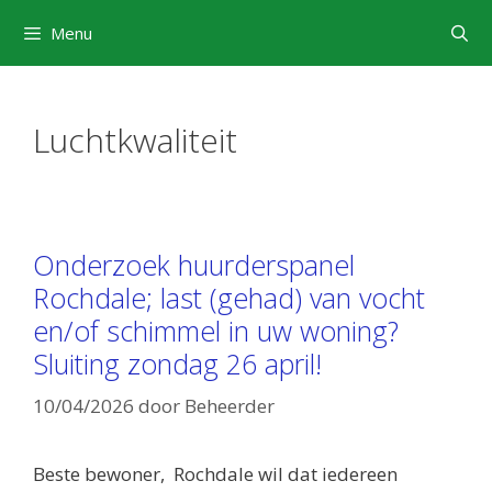
Ga
Menu
naar
de
inhoud
Luchtkwaliteit
Onderzoek huurderspanel
Rochdale; last (gehad) van vocht
en/of schimmel in uw woning?
Sluiting zondag 26 april!
10/04/2026
door
Beheerder
Beste bewoner, Rochdale wil dat iedereen