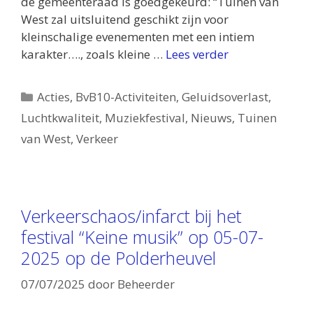
de gemeenteraad is goedgekeurd: “Tuinen van
West zal uitsluitend geschikt zijn voor
kleinschalige evenementen met een intiem
karakter…., zoals kleine …
Lees verder
Categorieën
Acties
,
BvB10-Activiteiten
,
Geluidsoverlast
,
Luchtkwaliteit
,
Muziekfestival
,
Nieuws
,
Tuinen
van West
,
Verkeer
Verkeerschaos/infarct bij het
festival “Keine musik” op 05-07-
2025 op de Polderheuvel
07/07/2025
door
Beheerder