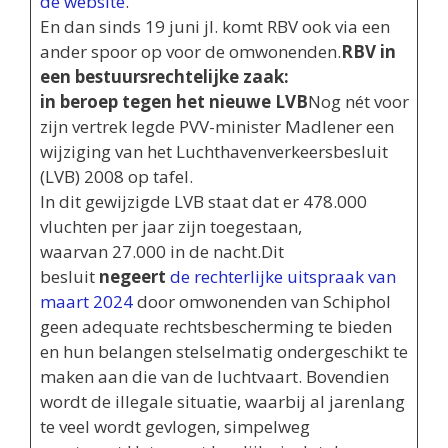
de website
.
En dan sinds 19 juni jl. komt RBV ook via een
ander spoor op voor de omwonenden.
RBV in
een bestuursrechtelijke zaak:
in beroep tegen het nieuwe LVB
Nog nét voor
zijn vertrek legde PVV-minister Madlener een
wijziging van het Luchthavenverkeersbesluit
(LVB) 2008 op tafel.
In dit gewijzigde LVB staat dat er 478.000
vluchten per jaar zijn toegestaan,
waarvan 27.000 in de nacht.Dit
besluit
negeert
de rechterlijke uitspraak van
maart 202
4
door omwonenden van Schiphol
geen adequate rechtsbescherming te bieden
en hun belangen stelselmatig ondergeschikt te
maken aan die van de luchtvaart. Bovendien
wordt de illegale situatie, waarbij al jarenlang
te veel wordt gevlogen, simpelweg