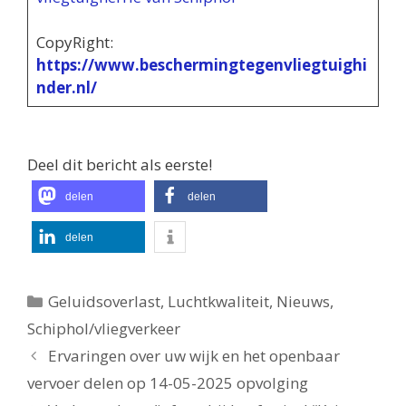
CopyRight:
https://www.beschermingtegenvliegtuighi
nder.nl/
Deel dit bericht als eerste!
delen
delen
delen
Categorieën
Geluidsoverlast
,
Luchtkwaliteit
,
Nieuws
,
Schiphol/vliegverkeer
Ervaringen over uw wijk en het openbaar
vervoer delen op 14-05-2025 opvolging