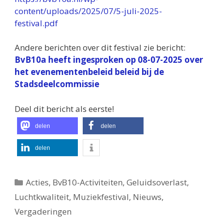
content/uploads/2025/07/5-juli-2025-
festival.pdf
Andere berichten over dit festival zie bericht:
BvB10a heeft ingesproken op 08-07-2025 over
het evenementenbeleid beleid bij de
Stadsdeelcommissie
Deel dit bericht als eerste!
delen
delen
delen
Categorieën
Acties
,
BvB10-Activiteiten
,
Geluidsoverlast
,
Luchtkwaliteit
,
Muziekfestival
,
Nieuws
,
Vergaderingen