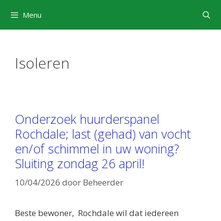
Ga
Menu
naar
de
inhoud
Isoleren
Onderzoek huurderspanel
Rochdale; last (gehad) van vocht
en/of schimmel in uw woning?
Sluiting zondag 26 april!
10/04/2026
door
Beheerder
Beste bewoner, Rochdale wil dat iedereen