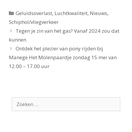
Categorieën
Geluidsoverlast
,
Luchtkwaliteit
,
Nieuws
,
Schiphol/vliegverkeer
Tegen je zin van het gas? Vanaf 2024 zou dat
kunnen
Ontdek het plezier van pony rijden bij
Manege Het Molenpaardje zondag 15 mei van
12.00 – 17.00 uur
Zoek
naar: