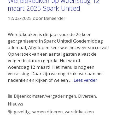
Wereldkeuken op woensdag 12
maart 2025 Spark United
12/02/2025
door
Beheerder
Wereldkeuken is dit jaar voor de 2e keer
georganiseerd in Spark United! Goedemiddag
allemaal, Afgelopen keer was het weer succesvol!
Op verzoek van een aantal gasten alvast de
volgende datum geprikt: Het wordt:
woensdag 12 maart! Het menu is nog een
verrassing. Daar zijn we nog druk over aan het
nadenken en kijken of we een …
Lees verder
Categorieën
Bijeenkomsten/vergaderingen
,
Diversen
,
Nieuws
Tags
gezellig
,
samen dineren
,
wereldkeuken