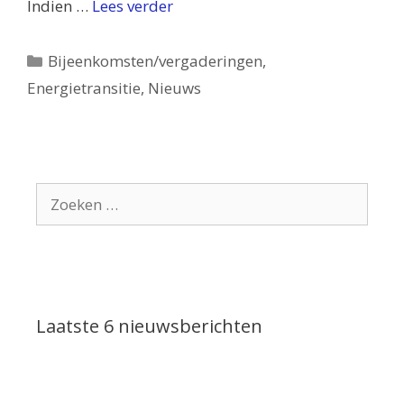
Indien …
Lees verder
Categorieën
Bijeenkomsten/vergaderingen
,
Energietransitie
,
Nieuws
Zoek
naar:
Laatste 6 nieuwsberichten