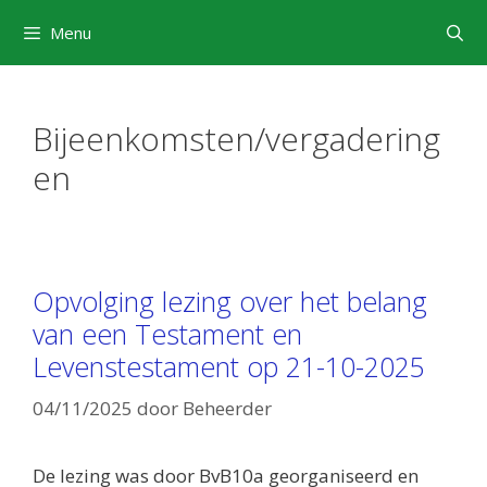
Ga
Menu
naar
de
inhoud
Bijeenkomsten/vergadering
en
Opvolging lezing over het belang
van een Testament en
Levenstestament op 21-10-2025
04/11/2025
door
Beheerder
De lezing was door BvB10a georganiseerd en