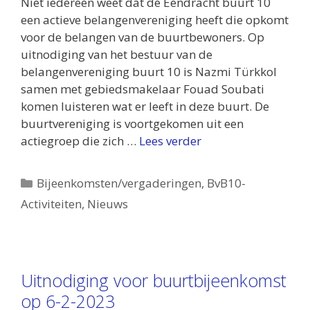
Niet iedereen weet dat de Eendracht buurt 10
een actieve belangenvereniging heeft die opkomt
voor de belangen van de buurtbewoners. Op
uitnodiging van het bestuur van de
belangenvereniging buurt 10 is Nazmi Türkkol
samen met gebiedsmakelaar Fouad Soubati
komen luisteren wat er leeft in deze buurt. De
buurtvereniging is voortgekomen uit een
actiegroep die zich …
Lees verder
Categorieën
Bijeenkomsten/vergaderingen
,
BvB10-
Activiteiten
,
Nieuws
Uitnodiging voor buurtbijeenkomst
op 6-2-2023