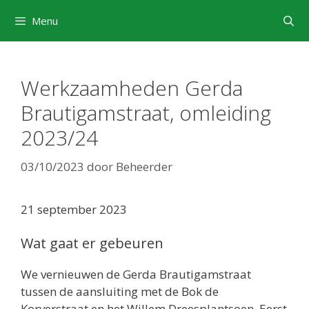
Ga
Menu
naar
de
inhoud
Werkzaamheden Gerda
Brautigamstraat, omleiding
2023/24
03/10/2023
door
Beheerder
21 september 2023
Wat gaat er gebeuren
We vernieuwen de Gerda Brautigamstraat
tussen de aansluiting met de Bok de
Korverstraat en het Willem Dreesplantsoen. Eerst