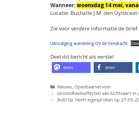
Wanneer:
woensdag 14 mei, vanaf 
Locatie: Bushalte J.M. den Uylstraat 
Zie voor verdere informatie de brief
Uitnodiging wandeling OV de Eendracht
Dow
Deel dit bericht als eerste!
delen
delen
Categorieën
Nieuws
,
Openbaarvervoer
Gezondheidseffecten van luchtvaart in 
BvB10a heeft ingesproken op 27-05-20