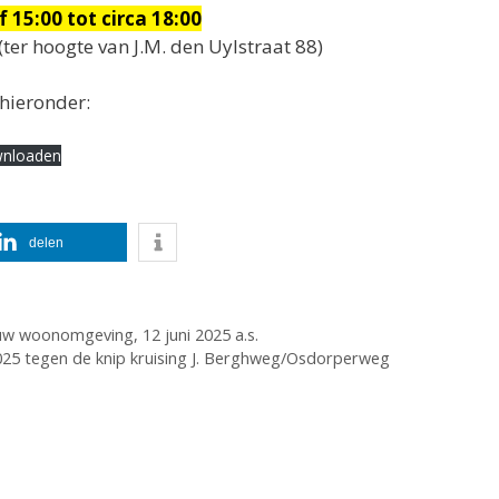
15:00 tot circa 18:00
(ter hoogte van J.M. den Uylstraat 88)
 hieronder:
nloaden
delen
uw woonomgeving, 12 juni 2025 a.s.
25 tegen de knip kruising J. Berghweg/Osdorperweg