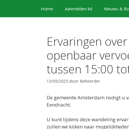
Ga
Home
Aanmelden lid
Nieuws & Bv
naar
de
inhoud
Ervaringen over
openbaar vervo
tussen 15:00 tot
13/05/2025
door
Beheerder
De gemeente Amsterdam nodigt u van
Eendracht.
U kunt tijdens deze wandeling ervar
zullen we kijken naar mogelijkheden