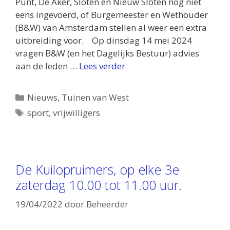
Punt, De Aker, Sloten en Nieuw Sloten nog niet
eens ingevoerd, of Burgemeester en Wethouder
(B&W) van Amsterdam stellen al weer een extra
uitbreiding voor. Op dinsdag 14 mei 2024
vragen B&W (en het Dagelijks Bestuur) advies
aan de leden …
Lees verder
Categorieën
Nieuws
,
Tuinen van West
Tags
sport
,
vrijwilligers
De Kuilopruimers, op elke 3e
zaterdag 10.00 tot 11.00 uur.
19/04/2022
door
Beheerder