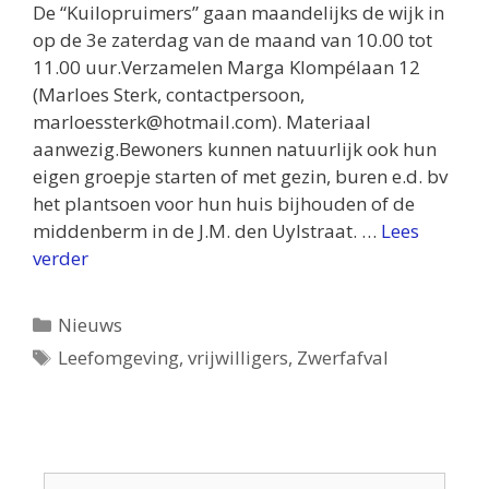
De “Kuilopruimers” gaan maandelijks de wijk in
op de 3e zaterdag van de maand van 10.00 tot
11.00 uur.Verzamelen Marga Klompélaan 12
(Marloes Sterk, contactpersoon,
marloessterk@hotmail.com). Materiaal
aanwezig.Bewoners kunnen natuurlijk ook hun
eigen groepje starten of met gezin, buren e.d. bv
het plantsoen voor hun huis bijhouden of de
middenberm in de J.M. den Uylstraat. …
Lees
verder
Categorieën
Nieuws
Tags
Leefomgeving
,
vrijwilligers
,
Zwerfafval
Zoek