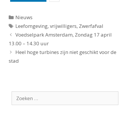
Categorieën
Nieuws
Tags
Leefomgeving
,
vrijwilligers
,
Zwerfafval
Voedselpark Amsterdam, Zondag 17 april
13.00 – 14.30 uur
Heel hoge turbines zijn niet geschikt voor de
stad
Zoek
naar: