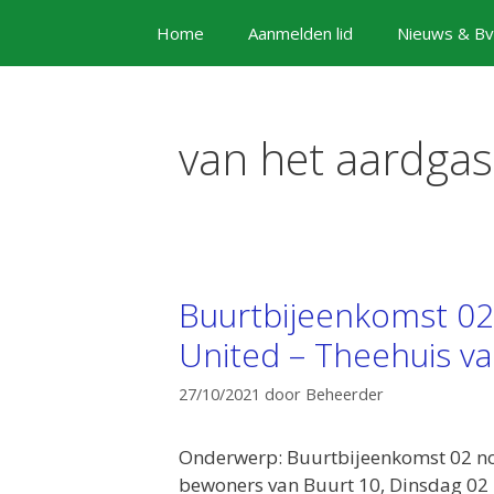
Ga
Home
Aanmelden lid
Nieuws & Bv
naar
de
inhoud
van het aardgas
Buurtbijeenkomst 0
United – Theehuis va
27/10/2021
door
Beheerder
Onderwerp: Buurtbijeenkomst 02 no
bewoners van Buurt 10, Dinsdag 02 