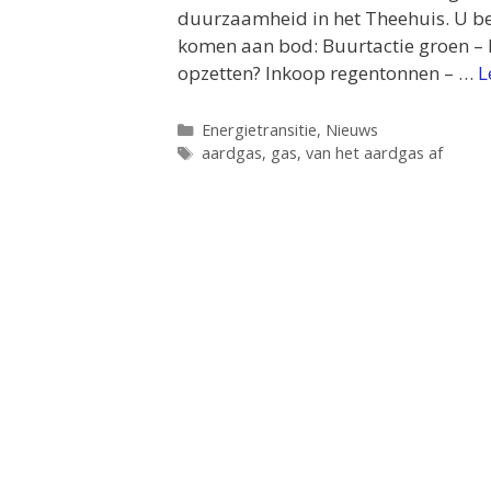
duurzaamheid in het Theehuis. U be
komen aan bod: Buurtactie groen – k
opzetten? Inkoop regentonnen – …
L
Categorieën
Energietransitie
,
Nieuws
Tags
aardgas
,
gas
,
van het aardgas af