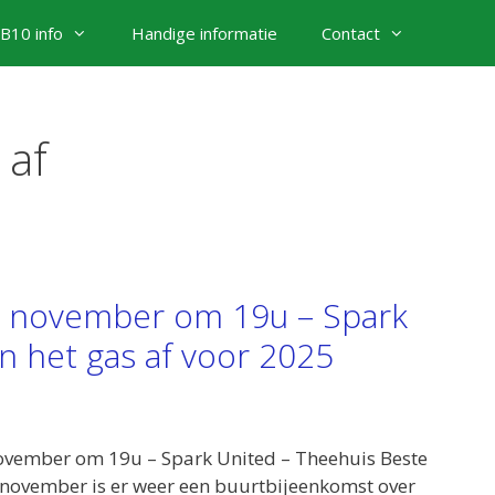
B10 info
Handige informatie
Contact
 af
2 november om 19u – Spark
n het gas af voor 2025
vember om 19u – Spark United – Theehuis Beste
november is er weer een buurtbijeenkomst over