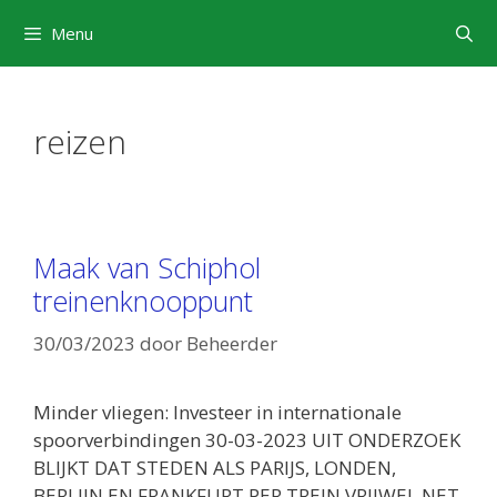
Ga
Menu
naar
de
inhoud
reizen
Maak van Schiphol
treinenknooppunt
30/03/2023
door
Beheerder
Minder vliegen: Investeer in internationale
spoorverbindingen 30-03-2023 UIT ONDERZOEK
BLIJKT DAT STEDEN ALS PARIJS, LONDEN,
BERLIJN EN FRANKFURT PER TREIN VRIJWEL NET