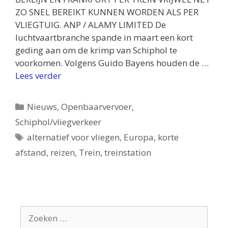
ZO SNEL BEREIKT KUNNEN WORDEN ALS PER
VLIEGTUIG. ANP / ALAMY LIMITED De
luchtvaartbranche spande in maart een kort
geding aan om de krimp van Schiphol te
voorkomen. Volgens Guido Bayens houden de …
Lees verder
Categorieën
Nieuws
,
Openbaarvervoer
,
Schiphol/vliegverkeer
Tags
alternatief voor vliegen
,
Europa
,
korte
afstand
,
reizen
,
Trein
,
treinstation
Zoek
naar: