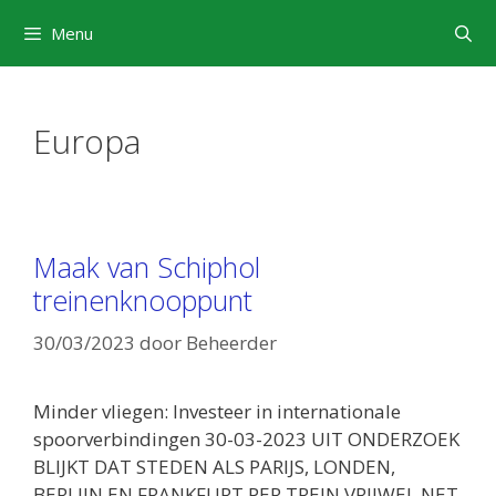
Ga
Menu
naar
de
inhoud
Europa
Maak van Schiphol
treinenknooppunt
30/03/2023
door
Beheerder
Minder vliegen: Investeer in internationale
spoorverbindingen 30-03-2023 UIT ONDERZOEK
BLIJKT DAT STEDEN ALS PARIJS, LONDEN,
BERLIJN EN FRANKFURT PER TREIN VRIJWEL NET