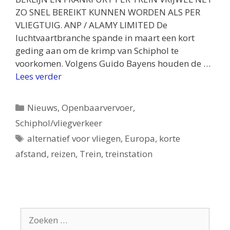
ZO SNEL BEREIKT KUNNEN WORDEN ALS PER
VLIEGTUIG. ANP / ALAMY LIMITED De
luchtvaartbranche spande in maart een kort
geding aan om de krimp van Schiphol te
voorkomen. Volgens Guido Bayens houden de …
Lees verder
Categorieën
Nieuws
,
Openbaarvervoer
,
Schiphol/vliegverkeer
Tags
alternatief voor vliegen
,
Europa
,
korte
afstand
,
reizen
,
Trein
,
treinstation
Zoek
naar: