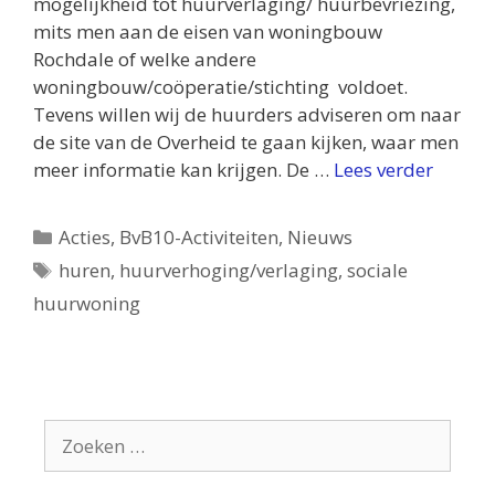
mogelijkheid tot huurverlaging/ huurbevriezing,
mits men aan de eisen van woningbouw
Rochdale of welke andere
woningbouw/coöperatie/stichting voldoet.
Tevens willen wij de huurders adviseren om naar
de site van de Overheid te gaan kijken, waar men
meer informatie kan krijgen. De …
Lees verder
Categorieën
Acties
,
BvB10-Activiteiten
,
Nieuws
Tags
huren
,
huurverhoging/verlaging
,
sociale
huurwoning
Zoek
naar: