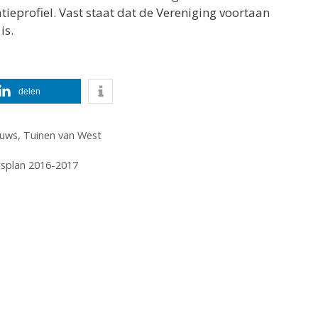
atieprofiel. Vast staat dat de Vereniging voortaan
is.
delen
euws
,
Tuinen van West
splan 2016-2017