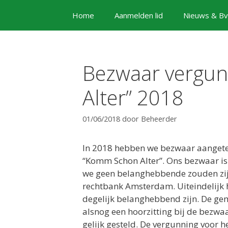
Ga
Home
Aanmelden lid
Nieuws & Bv
naar
de
inhoud
Bezwaar vergu
Alter” 2018
01/06/2018
door
Beheerder
In 2018 hebben we bezwaar aangetek
“Komm Schon Alter”. Ons bezwaar i
we geen belanghebbende zouden zijn
rechtbank Amsterdam. Uiteindelijk he
degelijk belanghebbend zijn. De ge
alsnog een hoorzitting bij de bezwa
gelijk gesteld. De vergunning voor 