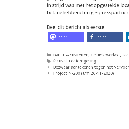
in strijd was met het opgestelde loc
belanghebbend en gesprekspartner 
Deel dit bericht als eerste!
delen
delen
Categorieën
BvB10-Activiteiten
,
Geluidsoverlast
,
Ni
Tags
festival
,
Leefomgeving
Bezwaar aantekenen tegen het Vervoer
Project N-200 (t/m 26-11-2020)