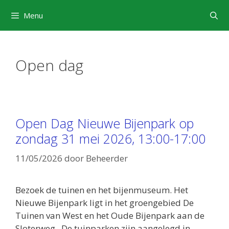
Ga
Menu
naar
de
inhoud
Open dag
Open Dag Nieuwe Bijenpark op
zondag 31 mei 2026, 13:00-17:00
11/05/2026
door
Beheerder
Bezoek de tuinen en het bijenmuseum. Het
Nieuwe Bijenpark ligt in het groengebied De
Tuinen van West en het Oude Bijenpark aan de
Sloterweg. De tuinparken zijn aangelegd in