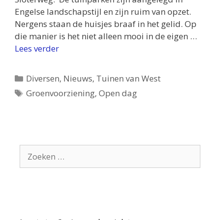
Engelse landschapstijl en zijn ruim van opzet.
Nergens staan de huisjes braaf in het gelid. Op
die manier is het niet alleen mooi in de eigen …
Lees verder
Categorieën
Diversen
,
Nieuws
,
Tuinen van West
Tags
Groenvoorziening
,
Open dag
Zoek
naar: