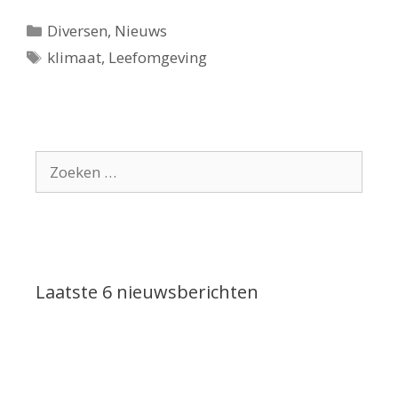
Categorieën
Diversen
,
Nieuws
Tags
klimaat
,
Leefomgeving
Zoek
naar:
Laatste 6 nieuwsberichten