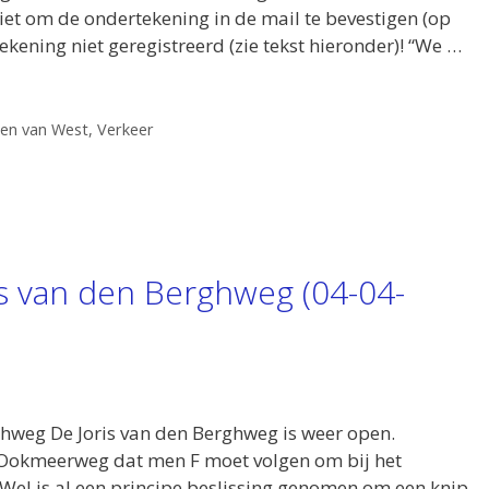
iet om de ondertekening in de mail te bevestigen (op
ekening niet geregistreerd (zie tekst hieronder)! “We …
en van West
,
Verkeer
ris van den Berghweg (04-04-
ghweg De Joris van den Berghweg is weer open.
 Ookmeerweg dat men F moet volgen om bij het
 Wel is al een principe beslissing genomen om een knip