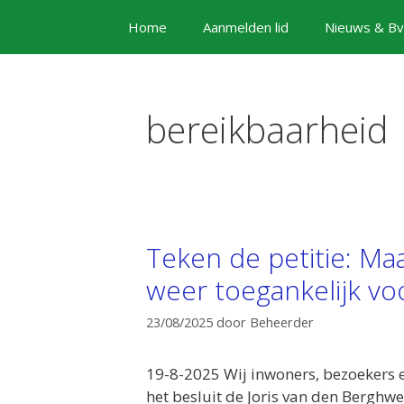
Ga
Home
Aanmelden lid
Nieuws & Bv
naar
de
inhoud
bereikbaarheid
Teken de petitie: Ma
weer toegankelijk voo
23/08/2025
door
Beheerder
19-8-2025 Wij inwoners, bezoekers 
het besluit de Joris van den Berghweg