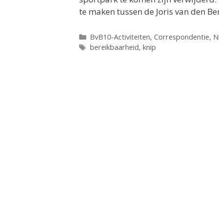
te maken tussen de Joris van den B
Categorieën
BvB10-Activiteiten
,
Correspondentie
,
N
Tags
bereikbaarheid
,
knip