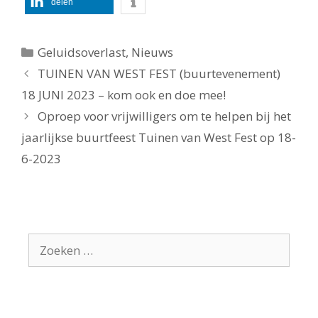
delen
Categorieën
Geluidsoverlast
,
Nieuws
TUINEN VAN WEST FEST (buurtevenement)
18 JUNI 2023 – kom ook en doe mee!
Oproep voor vrijwilligers om te helpen bij het
jaarlijkse buurtfeest Tuinen van West Fest op 18-
6-2023
Zoek
naar: