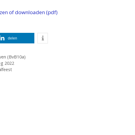
ezen of downloaden (pdf)
delen
ven (BvB10a)
eg 2022
lfeest