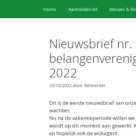
Ga
Home
Aanmelden lid
Nieuws & Bv
naar
de
inhoud
Nieuwsbrief nr.
belangenverenig
2022
25/10/2022
door
Beheerder
Dit is de eerste nieuwsbrief van onz
wachten.
Nu na de vakantieperiode willen we 
wordt op dit moment aan gewerkt. W
en hopelijk ook de wijkagent.