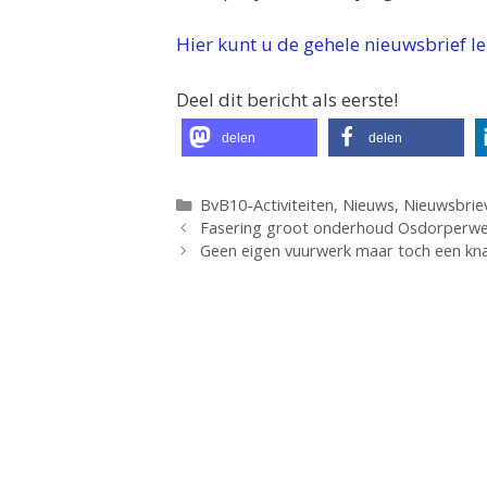
Hier kunt u de gehele nieuwsbrief l
Deel dit bericht als eerste!
delen
delen
Categorieën
BvB10-Activiteiten
,
Nieuws
,
Nieuwsbrie
Fasering groot onderhoud Osdorperw
Geen eigen vuurwerk maar toch een kna