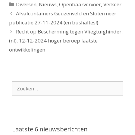
Categorieën
Diversen
,
Nieuws
,
Openbaarvervoer
,
Verkeer
Afvalcontainers Geuzenveld en Slotermeer
publicatie 27-11-2024 (en bushaltes!)
Recht op Bescherming tegen Vliegtuighinder.
(nl), 12-12-2024 hoger beroep laatste
ontwikkelingen
Zoek
naar:
Laatste 6 nieuwsberichten