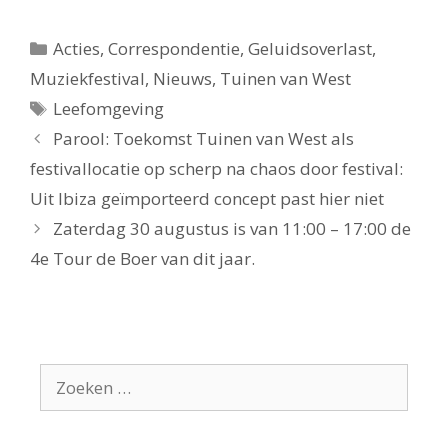
Categorieën
Acties
,
Correspondentie
,
Geluidsoverlast
,
Muziekfestival
,
Nieuws
,
Tuinen van West
Tags
Leefomgeving
Parool: Toekomst Tuinen van West als
festivallocatie op scherp na chaos door festival:
Uit Ibiza geïmporteerd concept past hier niet
Zaterdag 30 augustus is van 11:00 – 17:00 de
4e Tour de Boer van dit jaar.
Zoek
naar: