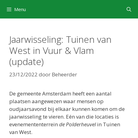
Ga
Menu
naar
de
inhoud
Jaarwisseling: Tuinen van
West in Vuur & Vlam
(update)
23/12/2022
door
Beheerder
De gemeente Amsterdam heeft een aantal
plaatsen aangewezen waar mensen op
oudjaarsavond bij elkaar kunnen komen om de
jaarwisseling te vieren. Eén van die locaties is
evenemententerrein
de Polderheuvel
in Tuinen
van West.