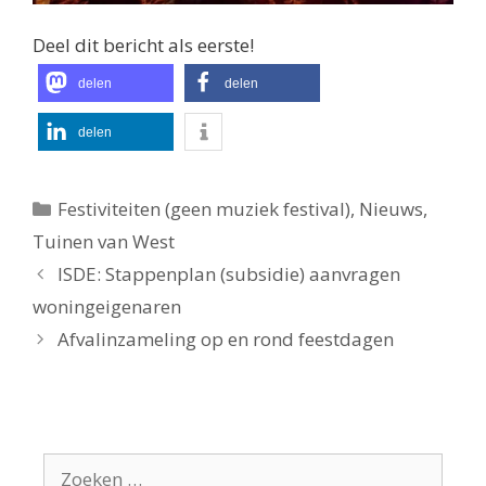
Deel dit bericht als eerste!
delen
delen
delen
Categorieën
Festiviteiten (geen muziek festival)
,
Nieuws
,
Tuinen van West
ISDE: Stappenplan (subsidie) aanvragen
woningeigenaren
Afvalinzameling op en rond feestdagen
Zoek