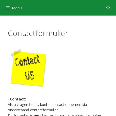
Ga
Menu
naar
de
inhoud
Contactformulier
· Contact:
Als u vragen heeft, kunt u contact opnemen via
onderstaand contactformulier.
Dit formulier is
niet
bedoeld voor het melden van zaken